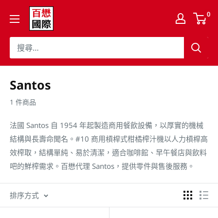
跳
百
0
至
懋
內
國
容
際
股
份
Santos
有
1 件商品
限
公
法國 Santos 自 1954 年起製造商用餐飲設備，以厚實的機械
司
結構與長壽命聞名。#10 商用槓桿式柑橘榨汁機以人力槓桿高
Cojaft
效榨取，結構單純、易於清潔，適合咖啡館、早午餐店與飲料
Coffee
吧的鮮榨需求。百懋代理 Santos，提供零件與售後服務。
排序方式