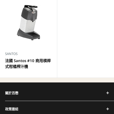
SANTOS
法國 Santos #10 商用槓桿
式柑橘榨汁機
關於百懋
深耕台灣咖啡產業 30+ 年，代理全球頂尖咖啡設備品牌，
政策連結
提供完整設備與專業維修服務。