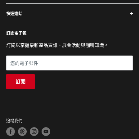
隱私權政策
電話：(02) 2504-1425
快速連結
退換貨與退款政策
傳真：(02) 2504-1428
運送政策
關於百懋
Email：service@cojaft.com.tw
訂閱電子報
服務條款
客戶案例
聯絡我們
訂閱以掌握最新產品資訊、展會活動與咖啡知識。
公司：104 台北市中山區農安街 164 號 3 樓
常見問題
展示間：104 台北市中山區農安街 227-1 號 1 樓
您的電子郵件
營業時間：週一至週五 09:00 - 18:00
訂閱
追蹤我們