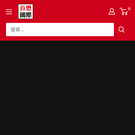
跳
百
0
至
懋
內
國
容
際
股
份
有
限
公
司
Cojaft
Coffee