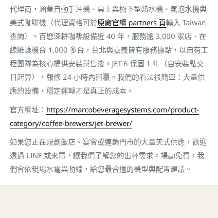
代理商，涵蓋自動手沖機、桌上與櫥下型熱水機、氣泡水機與
美式咖啡機（代理資格可於
原廠官網 partners 頁
輸入 Taiwan
查詢）。百懋深耕咖啡設備近 40 年，服務逾 3,000 家店、在
線維護機台 1,000 多台，台北與嘉義皆有服務據點，以自有工
程團隊為核心提供安裝與售後。JET 6 保固 1 年（自安裝點交
日起算），報修 24 小時內回覆。我們的看法很簡單：大量供
應的設備，穩定運轉才是真正的成本。
官方網址：
https://marcobeveragesystems.com/product-
category/coffee-brewers/jet-brewer/
如果您正在規劃飯店、宴會或連鎖門市的大量美式供應，歡迎
透過 LINE 或來電，讓我們了解您的出杯需求。場勘免費，我
們會依現場水電與動線，給您最合適的機型與配置建議。