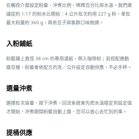
在觸控介面設定粉量、沖煮比例、稀釋百分比與水溫。我們建
議從約 1:17 的粉水比開始：4 公升批次約用 227 g 粉，單批
最大粉量約 360 g，再依豆子與客群口味微調。
入粉鋪紙
粉籃鋪上直徑 38 cm 的專用濾紙、倒入咖啡粉；若搭配連動
磨豆機，粉量會依配方的克／公升設定自動供應，不必手秤。
選量沖煮
選擇批次容量、按下沖煮。回流系統會先把水溫穩定到設定值
才開始，沖煮期間粉籃自動上鎖，您可以放心去忙別的事。
提桶供應