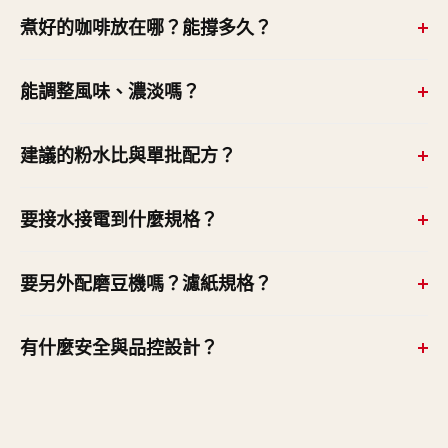
時，適合大量供應。
單批 6 公升 vs BRU F45M 的 1.8 公升，約 3.3 倍；Twin
煮好的咖啡放在哪？能撐多久？
版更可達一輪 12 公升。定位是高量批次供應。
沖入專用真空保溫桶（需搭配選購，含出水龍頭），可離
能調整風味、濃淡嗎？
機搬到取用點，保溫約 6 小時。
可以。觸控介面可設定粉量、沖煮比例、稀釋百分比與溫
建議的粉水比與單批配方？
度，並採回流系統穩定到設定溫度，把手沖等級的可重複
性放大到批次量。
約 1:17 比例，4 公升用約 227g 粉，最大粉量約 360g。
要接水接電到什麼規格？
進水 3/4" BSP（需接水管）；電力單座 2.8kW 或
要另外配磨豆機嗎？濾紙規格？
5.6kW、Twin 版 5.6kW／230V。
建議搭配專用 JET 6 高速濾泡磨豆機，依設定的克／公升
有什麼安全與品控設計？
精準供粉（磨豆機與保溫桶為分開購買）。濾紙直徑
38cm。
沖煮中粉籃安全鎖，加上新鮮度計時器顯示沖好後經過的
時間，方便控管出杯新鮮度。