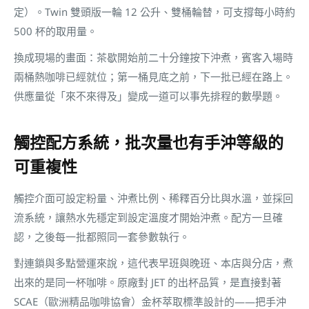
定）。Twin 雙頭版一輪 12 公升、雙桶輪替，可支撐每小時約
500 杯的取用量。
換成現場的畫面：茶歇開始前二十分鐘按下沖煮，賓客入場時
兩桶熱咖啡已經就位；第一桶見底之前，下一批已經在路上。
供應量從「來不來得及」變成一道可以事先排程的數學題。
觸控配方系統，批次量也有手沖等級的
可重複性
觸控介面可設定粉量、沖煮比例、稀釋百分比與水溫，並採回
流系統，讓熱水先穩定到設定溫度才開始沖煮。配方一旦確
認，之後每一批都照同一套參數執行。
對連鎖與多點營運來說，這代表早班與晚班、本店與分店，煮
出來的是同一杯咖啡。原廠對 JET 的出杯品質，是直接對著
SCAE（歐洲精品咖啡協會）金杯萃取標準設計的——把手沖