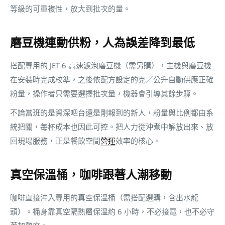
等級的可重複性，放大到批次的量。
磨豆機連動供粉，人為誤差降到最低
搭配專用的 JET 6 高速濾泡磨豆機（需另購），主機與磨豆機
在安裝時完成校準，之後依配方設定的克／公升自動供應正確
粉量，操作者只需要選擇批次量，機器會引導其餘步驟。
不論當班的是資深吧台還是剛報到的新人，粉量與比例都由系
統把關，每杯成本也因此可控。把人力從沖煮中解放出來、放
回現場服務，正是餐飲空間
營運
效率的核心。
真空保溫桶，咖啡跟著人潮移動
咖啡直接沖入專用的真空保溫桶（需搭配選購，含出水龍
頭）。桶身靠真空隔熱層保溫約 6 小時，不必接電，也不必守