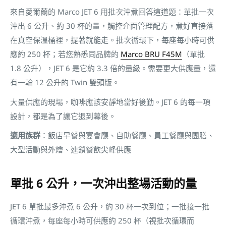
來自愛爾蘭的 Marco JET 6 用批次沖煮回答這道題：單批一次
沖出 6 公升、約 30 杯的量，觸控介面管理配方，煮好直接落
在真空保溫桶裡，提著就能走。批次循環下，每座每小時可供
應約 250 杯；若您熟悉同品牌的
Marco BRU F45M
（單批
1.8 公升），JET 6 是它約 3.3 倍的量級。需要更大供應量，還
有一輪 12 公升的 Twin 雙頭版。
大量供應的現場，咖啡應該安靜地當好後勤。JET 6 的每一項
設計，都是為了讓它退到幕後。
適用族群
：飯店早餐與宴會廳、自助餐廳、員工餐廳與團膳、
大型活動與外燴、連鎖餐飲尖峰供應
單批 6 公升，一次沖出整場活動的量
JET 6 單批最多沖煮 6 公升，約 30 杯一次到位；一批接一批
循環沖煮，每座每小時可供應約 250 杯（視批次循環而