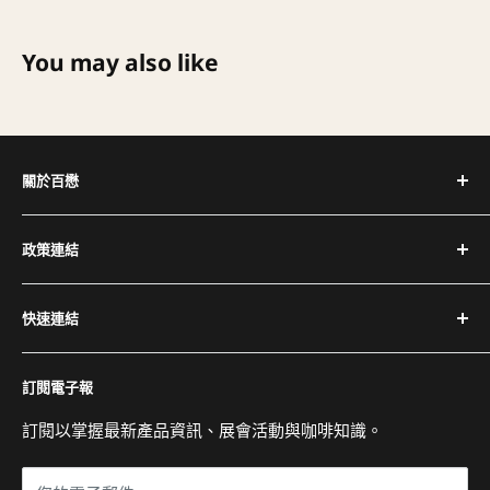
You may also like
關於百懋
深耕台灣咖啡產業 30+ 年，代理全球頂尖咖啡設備品牌，
政策連結
提供完整設備與專業維修服務。
隱私權政策
電話：(02) 2504-1425
快速連結
退換貨與退款政策
傳真：(02) 2504-1428
運送政策
關於百懋
Email：service@cojaft.com.tw
訂閱電子報
服務條款
客戶案例
聯絡我們
訂閱以掌握最新產品資訊、展會活動與咖啡知識。
公司：104 台北市中山區農安街 164 號 3 樓
常見問題
展示間：104 台北市中山區農安街 227-1 號 1 樓