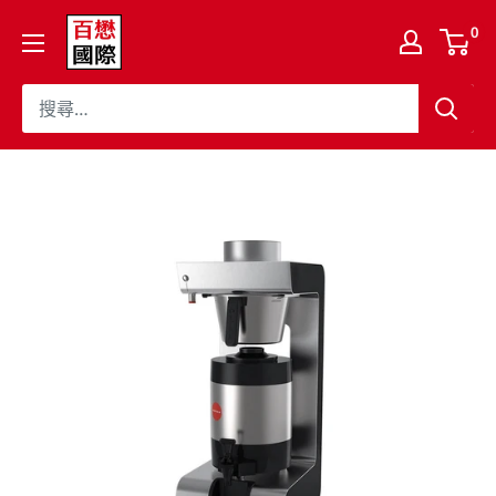
跳
百
0
至
懋
內
國
容
際
股
份
有
限
公
司
Cojaft
Coffee