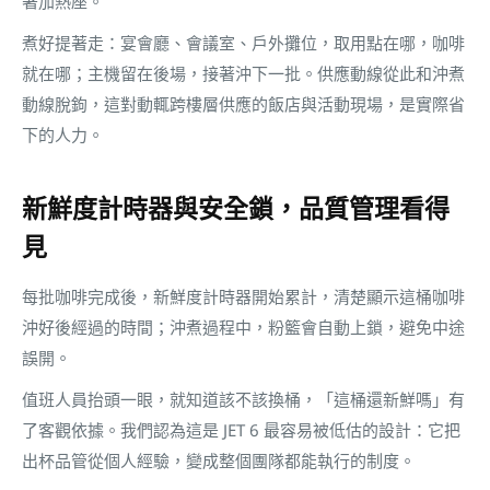
著加熱座。
煮好提著走：宴會廳、會議室、戶外攤位，取用點在哪，咖啡
就在哪；主機留在後場，接著沖下一批。供應動線從此和沖煮
動線脫鉤，這對動輒跨樓層供應的飯店與活動現場，是實際省
下的人力。
新鮮度計時器與安全鎖，品質管理看得
見
每批咖啡完成後，新鮮度計時器開始累計，清楚顯示這桶咖啡
沖好後經過的時間；沖煮過程中，粉籃會自動上鎖，避免中途
誤開。
值班人員抬頭一眼，就知道該不該換桶，「這桶還新鮮嗎」有
了客觀依據。我們認為這是 JET 6 最容易被低估的設計：它把
出杯品管從個人經驗，變成整個團隊都能執行的制度。