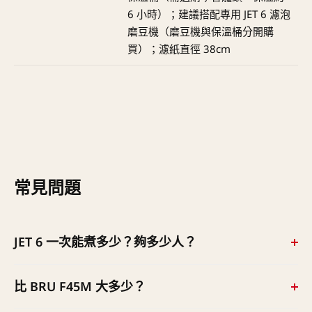
6 小時）；建議搭配專用 JET 6 濾泡
磨豆機（磨豆機與保溫桶分開購
買）；濾紙直徑 38cm
常見問題
JET 6 一次能煮多少？夠多少人？
單批最多 6 公升、約 30 杯；每座每小時約 250 杯（視批
比 BRU F45M 大多少？
次循環）。Twin 雙頭版一輪可達 12 公升、約 500 杯／小