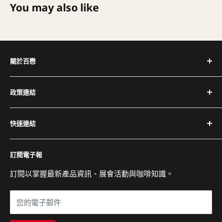
You may also like
關於百懋
深耕台灣咖啡產業 30+ 年，代理全球頂尖咖啡設備品牌，
政策連結
提供完整設備與專業維修服務。
隱私權政策
電話：(02) 2504-1425
快速連結
退換貨與退款政策
傳真：(02) 2504-1428
運送政策
關於百懋
Email：service@cojaft.com.tw
訂閱電子報
服務條款
客戶案例
聯絡我們
訂閱以掌握最新產品資訊、展會活動與咖啡知識。
公司：104 台北市中山區農安街 164 號 3 樓
常見問題
展示間：104 台北市中山區農安街 227-1 號 1 樓
您的電子郵件
營業時間：週一至週五 09:00 - 18:00