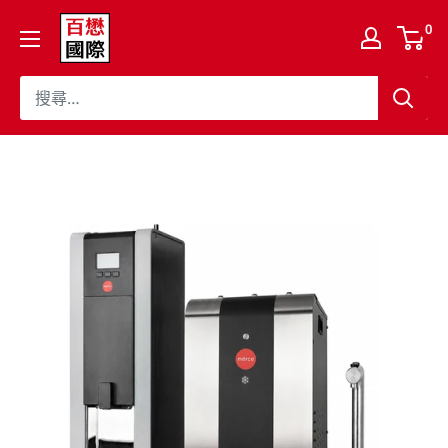
跳
百
0
至
懋
內
國
容
際
股
份
有
限
公
司
Cojaft
Coffee