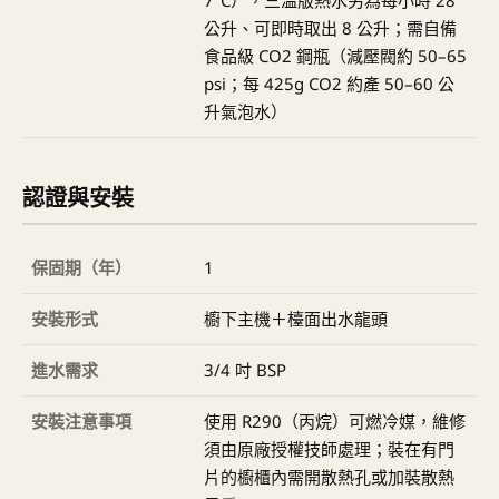
公升、可即時取出 8 公升；需自備
食品級 CO2 鋼瓶（減壓閥約 50–65
psi；每 425g CO2 約產 50–60 公
升氣泡水）
認證與安裝
保固期（年）
1
安裝形式
櫥下主機＋檯面出水龍頭
進水需求
3/4 吋 BSP
安裝注意事項
使用 R290（丙烷）可燃冷媒，維修
須由原廠授權技師處理；裝在有門
片的櫥櫃內需開散熱孔或加裝散熱