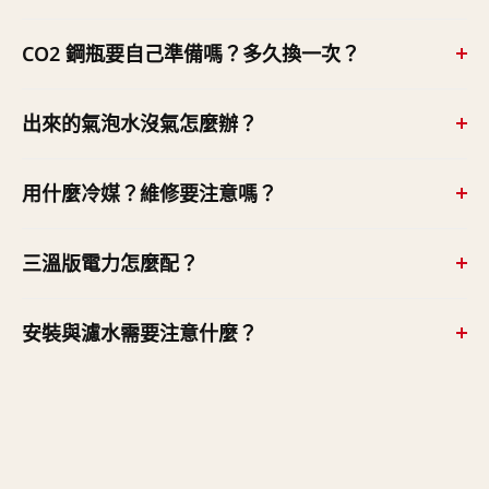
公室、員工餐廳、健身房、學校與咖啡店等人流較大的場
可以。原廠建議 CO2 減壓閥設定約 50–65 psi（3.5–4.5
CO2 鋼瓶要自己準備嗎？多久換一次？
域。三溫版（HCS PLUS）的熱水另為每小時 28 公升、可
bar），調整 CO2 鋼瓶上的減壓閥即可改變氣泡強弱。氣
即時取出 8 公升。
泡水也可設定定量按鍵出水。
機器本體不含 CO2 鋼瓶，需自備食品級 CO2 鋼瓶。耗量
出來的氣泡水沒氣怎麼辦？
約每 425g CO2 產出 50–60 公升氣泡水（6 公升鋼瓶約可
產 410–490 公升），實際視取用頻率而定。
三點檢查——① CO2 鋼瓶是否打開、壓力是否足夠（約
用什麼冷媒？維修要注意嗎？
50–65 psi）；② 機內可能殘留空氣，從主機上方的洩壓
閥（PRV）排空氣；③ 機器前方綠燈須恆亮，閃爍代表碳
標準 FRIIA 使用 R290（丙烷）冷媒，屬可燃冷媒，維修須
三溫版電力怎麼配？
化幫浦暫停，拔插頭等約 20 秒再開機。
由原廠授權技師處理。
HCS PLUS 三溫版需要兩組獨立插座——氣泡水主機 220V
安裝與濾水需要注意什麼？
5A、熱水主機 220V 15A。
採櫥下主機＋檯面出水龍頭設計，進水為 3/4" BSP。主機
本體不含濾水器，建議搭配 BWT 濾水方案；若裝在有門
片的櫥櫃內，需在門片開散熱孔或加裝散熱風扇。