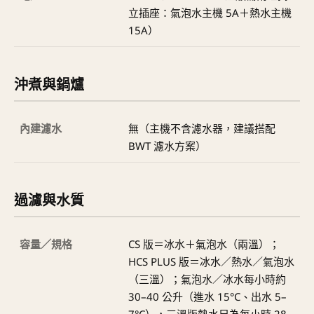
立插座：氣泡水主機 5A＋熱水主機
15A）
沖煮與鍋爐
內建濾水
無（主機不含濾水器，建議搭配
BWT 濾水方案）
過濾與水質
容量／規格
CS 版＝冰水＋氣泡水（兩溫）；
HCS PLUS 版＝冰水／熱水／氣泡水
（三溫）；氣泡水／冰水每小時約
30–40 公升（進水 15°C、出水 5–
7°C），三溫版熱水另為每小時 28