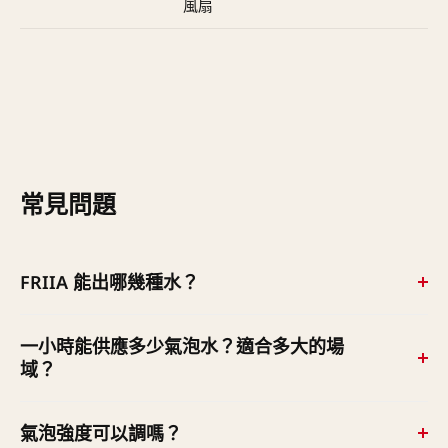
風扇
常見問題
FRIIA 能出哪幾種水？
看配置——CS 版出冰水＋氣泡水（兩溫）；HCS PLUS 版
一小時能供應多少氣泡水？適合多大的場
出冰水／熱水／氣泡水（三溫）。沒有「常溫水」功能
域？
（那是 MIX 熱水機系列才有）。
標準 FRIIA 屬高用量機種，每小時可供應約 30–40 公升氣
氣泡強度可以調嗎？
泡水／冰水（進水 15°C、出水 5–7°C 條件下），適合辦