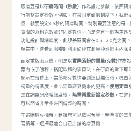
版磨豆
是以
研磨時間（秒數）
作為設定參數，依照研
行調整設定秒數。例如，在某固定研磨刻度下，我們要
量，就要設定4.5秒的研磨時間。特別需要注意的是
實際的落粉克數並非固定數值，而是會有一個誤差區
功能設計與精準度，此誤差區間會在0.5 - 2.0克之
廳當中，會看到咖啡師利用磅秤在測量沖煮把手內咖
而
定重版磨豆機，則是以
實際落粉的重量(克數)
作為
器內嵌了磅秤，搭配軟體的演算法，在研磨的當下即
顯示在螢幕上，當落粉克數快要到達目標值時，機器
粉量的精準度，會比定量磨豆機來的更高。
使用定重
是在調整研磨粗細度後，
無需再重新設定秒數
，在進
可以節省非常多來回調整的時間。
在選購磨豆機時，建議您可以依照預算、精準度的需
習慣等，選擇最適合自己店舖的磨豆機。