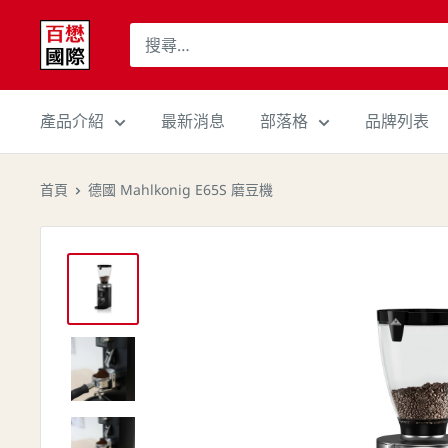
跳
百
至
懋
內
國
容
際
產品介紹
最新消息
部落格
品牌列表
股
份
首頁
德國 Mahlkonig E65S 磨豆機
有
限
公
司
Cojaft
Coffee