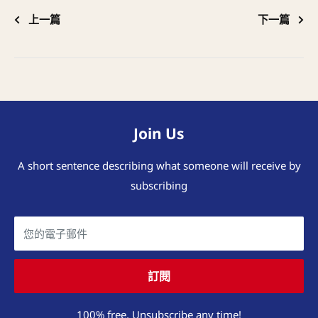
上一篇
下一篇
Join Us
A short sentence describing what someone will receive by
subscribing
您的電子郵件
訂閱
100% free, Unsubscribe any time!