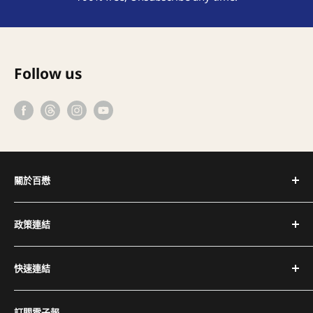
Follow us
關於百懋
深耕台灣咖啡產業 30+ 年，代理全球頂尖咖啡設備品牌，
政策連結
提供完整設備與專業維修服務。
隱私權政策
電話：(02) 2504-1425
快速連結
退換貨與退款政策
傳真：(02) 2504-1428
運送政策
關於百懋
Email：service@cojaft.com.tw
訂閱電子報