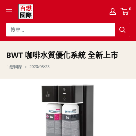
跳
百
0
至
懋
內
國
容
際
股
份
BWT 咖啡水質優化系統 全新上市
有
百懋國際
2020/08/23
限
公
司
Cojaft
Coffee